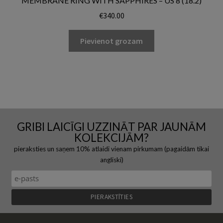
MEMBRANE RING WITH SAPPHIRES – US 8 (18.2)
€
340.00
Pievienot grozam
GRIBI LAICĪGI UZZINĀT PAR JAUNĀM
KOLEKCIJĀM?
pieraksties un saņem 10% atlaidi vienam pirkumam (pagaidām tikai
angliski)