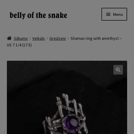
Skip
Skip
Menu
to
to
navigation
content
Expand
Veikals
child
Sākums
Veikals
Gredzeni
Shaman ring with amethyst –
menu
US 7 1/4 (17.5)
Atsauksmes
Par
Galerija
🔍
LV
EN