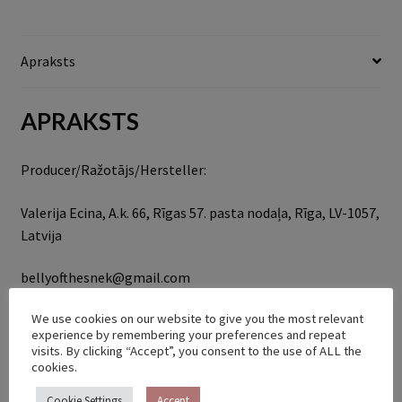
Apraksts
APRAKSTS
Producer/Ražotājs/Hersteller:
Valerija Ecina, A.k. 66, Rīgas 57. pasta nodaļa, Rīga, LV-1057,
Latvija
bellyofthesnek@gmail.com
We use cookies on our website to give you the most relevant
SAISTĪTIE PRODUKTI
experience by remembering your preferences and repeat
visits. By clicking “Accept”, you consent to the use of ALL the
cookies.
Cookie Settings
Accept