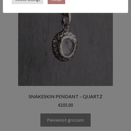
SNAKESKIN PENDANT – QUARTZ
€
105.00
Pievienot grozam