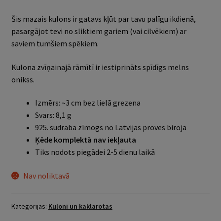
Šis mazais kulons ir gatavs kļūt par tavu palīgu ikdienā,
pasargājot tevi no sliktiem gariem (vai cilvēkiem) ar
saviem tumšiem spēkiem.
Kulona zvīņainajā rāmītī ir iestiprināts spīdīgs melns
onikss.
Izmērs: ~3 cm bez lielā grezena
Svars: 8,1 g
925. sudraba zīmogs no Latvijas proves biroja
Ķēde komplektā nav iekļauta
Tiks nodots piegādei 2-5 dienu laikā
Nav noliktavā
Kategorijas:
Kuloni un kaklarotas